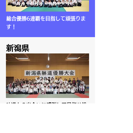
総合優勝6連覇を目指して頑張りま
す！
新潟県
躰道との出会いに感謝して目指せ総
合優勝！
■木間 和也（理事長）
Mail：konoma215[a]gmail.com