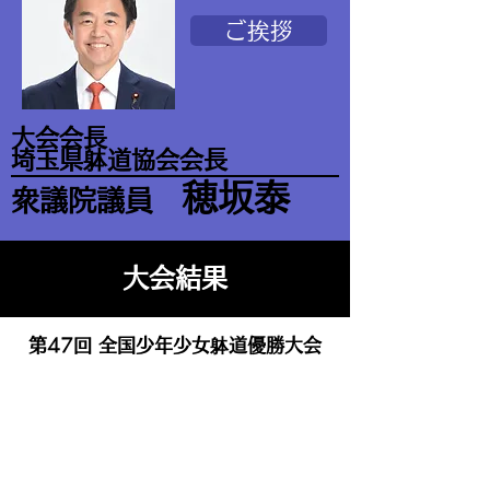
ご挨拶
大会会長
埼玉県躰道協会会長
穂坂泰
衆議院議員
大会結果
第47回 全国少年少女躰道優勝大会