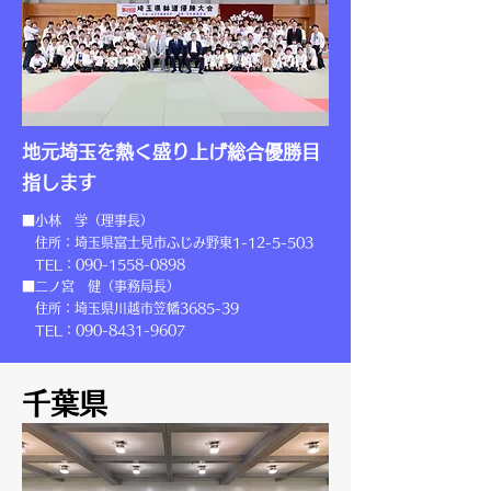
地元埼玉を熱く盛り上げ総合優勝目
指します
■小林 学（理事長）
住所：埼玉県富士見市ふじみ野東1-12-5-503
TEL：090-1558-0898
■二ノ宮 健（事務局長）
住所：埼玉県川越市笠幡3685-39
TEL：090-8431-9607
千葉県