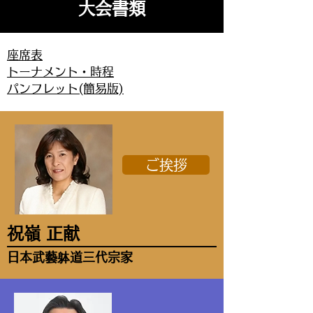
大会書類
座席表
トーナメント・時程
パンフレット(簡易版)
ご挨拶
祝嶺 正献
日本武藝躰道三代宗家