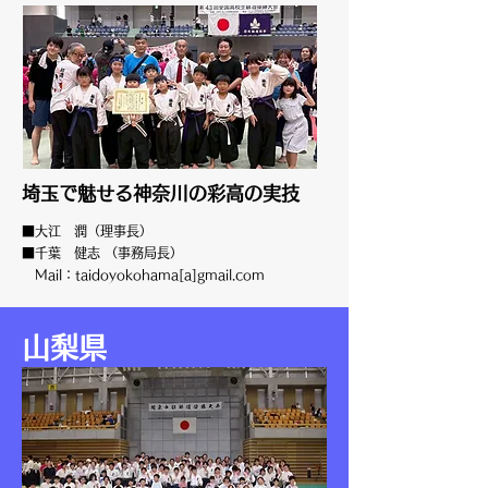
埼玉で魅せる神奈川の彩高の実技
■大江 潤（理事長）
■千葉 健志 （事務局長）
Mail：taidoyokohama[a]gmail.com
山梨県