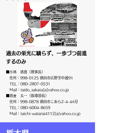
過去の栄光に驕らず、一歩づつ前進
するのみ
■小林 清喜（理事長）
住所：998-0125 酒田市広野字中通91
TEL：080-2807-0531
Mail：taido_sakata[a]yahoo.co.jp
■渡會 太一（指導部長）
住所：998-0878 酒田市こあら2-4-4A号
TEL：080-6004-8659
Mail：taichi-watarai4112[a]yahoo.co.jp