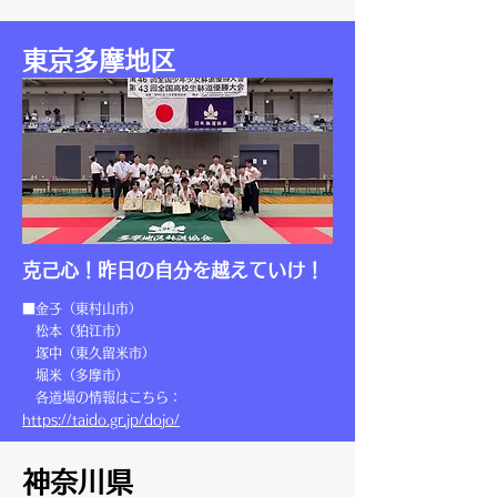
東京多摩地区
克己心！昨日の自分を越えていけ！
■金子（東村山市）
松本（狛江市）
塚中（東久留米市）
堀米（多摩市）
各道場の情報はこちら：
https://taido.gr.jp/dojo/
神奈川県