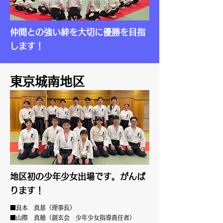
仲間との強い絆を大切に優勝を目指
します！
東京城南地区
地区初の少年少女出場です。がんば
ります！
■良本 真基（理事長）
■山際 真穂（創玄会 少年少女指導責任者）