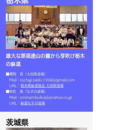
栃木県
雄大な那須連山の麓から芽吹け栃木
の躰道
■櫻岡 育（大田原道場）
Mail：tochigi.taido.1104[a]gmail.com
URL：
栃木県躰道協会 大田原道場
■仲佐 南（なすの道場）
Mail：nminamibolivia[a]yahoo.co.jp
URL：
躰道なすの道場
茨城県