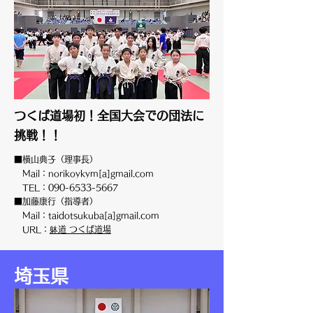
つくば道場初！全国大会での団法に
挑戦！！
■横山典子（理事長）
Mail：norikoykym[a]gmail.com
TEL：090-6533-5667
■加藤康行（指導者）
Mail：taidotsukuba[a]gmail.com
URL：
躰道 つくば道場
埼玉県