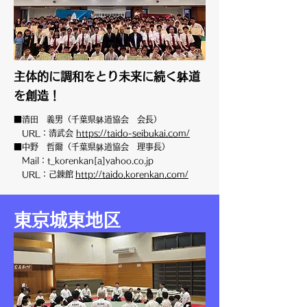
主体的に調和をとり未来に続く躰道
を創造！
■清田 義男（千葉県躰道協会 会長）
URL：清武会
https://taido-seibukai.com/
■中野 哲爾（千葉県躰道協会 理事長）
Mail：t_korenkan[a]yahoo.co.jp
URL：己錬館
http://taido.korenkan.com/
東京城東地区