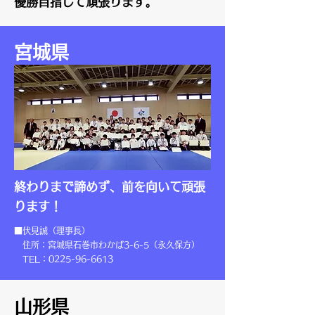
優勝目指して頑張ります。
宮城県
終わりまで諦めず、前を向いて頑張
ります！
■伏見誠（理事長）
住所：宮城県石巻市わかば3-6-5（永久保方）
TEL：0225-96-6613
山形県